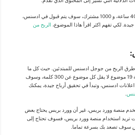
 الدلالية التي تشير إلى المحتوى الذي تقدم.
وفي النهاية وبعد تحقيق شروط اليوتيوب، وهي 4000 ساعة، و 1000 مشترك، سوف يتم قبول في ادسنس،
يدة. لكي تفهم اكثر اقرأ هاذا الموضوع،
الربح من
:
ل طرق الربح من جوجل ادسنس للمبتدئين. حيث كل ما
عليك فعله، هو إنشاء مدونة على بلوجر، وكتابة قرابة 19 موضوع لا يقل كل موضوع عن 300 كلمة، وسوف
علانات ادسنس، وتبدأ في تحقيق أرباح جيدة، يمكنك
سنس
.
تخدم منصة وورد بريس، غير أن وورد بريس يحتاج بعض
نت تريد استخدام منصة وورد بريس، فسوف تحتاج إلى
س سوف تصعد بك بسرعة تماما.