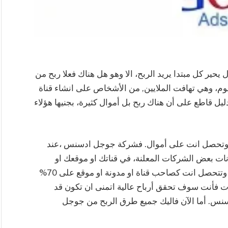
حير كل مبتدا يريد الربح، الا وهو هل هناك فعلا ربح من
يوم، وهي تهافت الملايين, من الأشخاص على انشاء قناة
ليل قاطع على أن هناك ربح بل أموال كثيرة، بجنيها هؤلاء
 وتحصل انت على أموال. فشركة جوجل ادسنس ،عند
نات بعض الشركات المعلنة، في قناتك او موقعك او
مدونتك، وتخصم جزءا من الأرباح يقدر بنسبة، 30% وتتحصل انت كصاحب قناة او مدونة او موقع على 70%
ات فأنت سوف تحقق أرباح عالية اتمنى ان تكون قد
. أما الآن فاليك جميع طرق الربح من جوجل