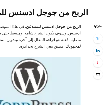
الربح من جوجل ادسنس للم
الربح من جوجل ادسنس للمبتدئين
. في هاذا المو
شاركها
ادسنس. وسوف يكون الشرح شاملا, ومبسط حثى يتمك
ماعليك فعله هو قراءة المقال إلى آخره وتدوين ال
لمجهودك، فطبق معي الشرح بحدافره.