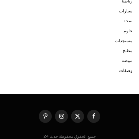
رياضة
سيارات
صحة
علوم
مستجدات
مطبخ
موضة
وصفات
فيسبوك
X
الانستغرام
بينتيريست
(Twitter)
جميع الحقوق محفوظة حدث 24