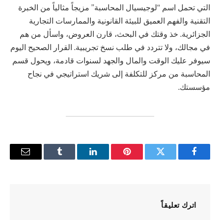
التي تحمل اسم “لوجيسيال المحاسبة” مزيجاً مثالياً من الخبرة
التقنية والفهم العميق للبيئة القانونية والممارسات التجارية
الجزائرية. خذ وقتك في البحث، قارن العروض، واسأل من هم
في مجالك، ولا تتردد في طلب نسخ تجريبية. القرار الصحيح اليوم
سيوفر عليك الوقت والمال والجهد لسنوات قادمة، ويحول قسم
المحاسبة من مركز للتكلفة إلى شريك استراتيجي في نجاح
مؤسستك.
فيسبوك
تويتر
بينتيريست
لينكدإن
Tumblr
البريد
الإلكترو
اترك تعليقاً