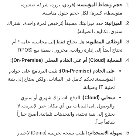
حجم ونشاط المؤسسة:
(فردي، نزرة، شركة صغيرة،
متوسطة، كبيرة). لكل حجم حلول مناسبة.
الميزانية:
حدد ميزانيتك مسبقاً (ترخيص لمرة واحدة، اشتراك
سنوي، تكاليف الصيانة).
الوظائف المطلوبة:
هل تحتاج فقط إلى محاسبة عامة؟ أم
تحتاج أيضاً إلى إدارة رواتب، مخزون، نقطة بيع (POS)؟
السحابة (Cloud) أم على الخادم المحلي (On-Premise):
على الخادم (On-Premise):
تثبت البرنامج على خوادم
المؤسسة. تحكم كامل في البيانات، ولكن يحتاج إلى بنية
تحتية IT وصيانة.
سحابي (Cloud):
الدفع باشتراك شهري أو سنوي،
والوصول إلى البيانات من أي مكان عبر الإنترنت. لا
يحتاج إلى بنية تحتية، والتحديثات تلقائية. أصبح خياراً
شائعاً جداً.
سهولة الاستخدام:
اطلب نسخة تجريبية (Demo) لاختبار