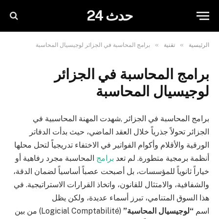
حدث 24
»
»
الرئيسية
تقنية
برامج المحاسبة في الجزائر لوجيسيال المحاسبة
برامج المحاسبة في الجزائر
لوجيسيال المحاسبة
برامج المحاسبة في الجزائر ,شهدت المهنة المحاسبية في
الجزائر تحولاً جذرياً خلال العقد الماضي، حيث بدأت الدفاتر
الورقية والأقلام وأكوام الفواتير في الاختفاء تدريجياً لتحل محلها
أنظمة برمجية متطورة. لم تعد
برامج
المحاسبة مجرد رفاهية أو
خياراً ثانوياً للمؤسسات، بل أصبحت عصباً أساسياً لضمان الدقة،
والشفافية، والامتثال للقانون، واتخاذ القرارات الاستراتيجية. في
هذا السوق المتنامي، تبرز أسماء عديدة، ولكن يظل
اسم
“لوجيسيال المحاسبة”
(Logicial Comptabilité) من بين