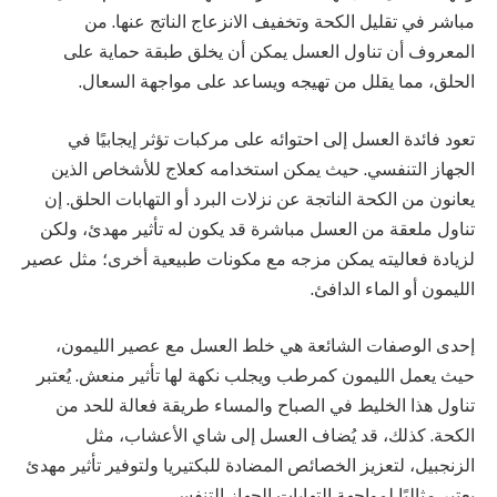
مباشر في تقليل الكحة وتخفيف الانزعاج الناتج عنها. من
المعروف أن تناول العسل يمكن أن يخلق طبقة حماية على
الحلق، مما يقلل من تهيجه ويساعد على مواجهة السعال.
تعود فائدة العسل إلى احتوائه على مركبات تؤثر إيجابيًا في
الجهاز التنفسي. حيث يمكن استخدامه كعلاج للأشخاص الذين
يعانون من الكحة الناتجة عن نزلات البرد أو التهابات الحلق. إن
تناول ملعقة من العسل مباشرة قد يكون له تأثير مهدئ، ولكن
لزيادة فعاليته يمكن مزجه مع مكونات طبيعية أخرى؛ مثل عصير
الليمون أو الماء الدافئ.
إحدى الوصفات الشائعة هي خلط العسل مع عصير الليمون،
حيث يعمل الليمون كمرطب ويجلب نكهة لها تأثير منعش. يُعتبر
تناول هذا الخليط في الصباح والمساء طريقة فعالة للحد من
الكحة. كذلك، قد يُضاف العسل إلى شاي الأعشاب، مثل
الزنجبيل، لتعزيز الخصائص المضادة للبكتيريا ولتوفير تأثير مهدئ
يعتبر مثاليًا لمواجهة التهابات الجهاز التنفسي.