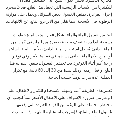
محاربة البكتيريا. يُعتبر احتواء الملح على خصائص مضادة
للبكتيريا من الأسباب الرئيسية التي تجعل هذا العلاج فعالاً. بمجرد
إجراء الغرغرة، يمتص الغسول بعض السوائل ويعمل على موازنة
الرطوبة في الأنسجة، مما يقلل من الانزعاج الناتج عن الالتهابات.
لتحضير غسول الماء والملح بشكل فعال، يجب اتباع خطوات
بسيطة. ابدأ بإذابة نصف ملعقة صغيرة من الملح في كوب من
الماء الدافئ. يُفضل استخدام الماء الدافئ بدلاً من الماء الساخن
أو البارد؛ لأن الماء الدافئ يساهم في فعالية الأمر وفي توفير
راحة أكبر أثناء الغرغرة. بعد تحضير الغسول، ينبغي الفم به قبل
البلع أو قبل رميه، وذلك لمدة من 30 إلى 60 ثانية، مع تكرار
العملية عدة مرات يومياً حسب الحاجة.
تُعتبر هذه الطريقة آمنة وسهلة الاستخدام للكبار والأطفال، على
الرغم من ضرورة الإشراف على الأطفال الأصغر سناً لتجنب أي
مخاطر محتملة. على الرغم من الفوائد العديدة التي يقدمها
غسول الماء والملح، فإنه يجب استشارة الطبيب إذا استمرت